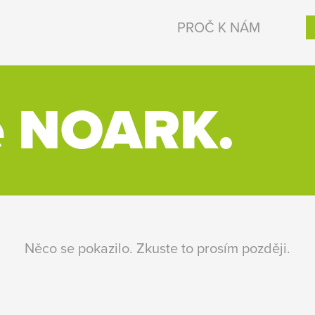
PROČ K NÁM
e NOARK.
Něco se pokazilo. Zkuste to prosím později.